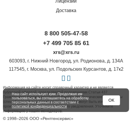
Лицензии
Доставка
8 800 505-47-58
+7 499 705 85 61
xrs@xrs.ru
603093
, г.
Нижний Новгород
,
ул. Родионова, д. 134А
117545
, г.
Москва
,
ул. Подольских Курсантов, д. 17к2
Информация на сайте носит справочный характер и не является
публичной офертой, определяемой положениями Статьи 437
Наш сайт использует куки. Продолжая им
Гражданского кодекса Российской Федерации. Технические параметры
пользоваться, вы соглашаетесь на обработку
OK
(спецификация) и комплект поставки товара могут быть изменены
персональных данных в соответствии с
производителем без предварительного уведомления. Уточняйте
политикой конфиденциальности
информацию у наших менеджеров.
© 1998–2026 ООО «Рентгенсервис»