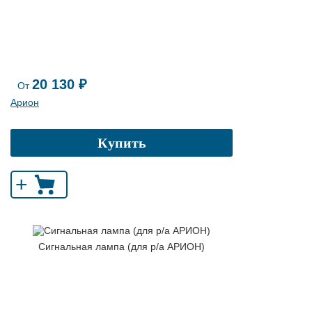
20 130 ₽
От
Арион
Купить
+
Сигнальная лампа (для р/а АРИОН)