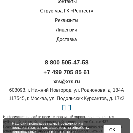
Контакты
Структура ГК «Рентест»
Реквизиты
Лицензии
Доставка
8 800 505-47-58
+7 499 705 85 61
xrs@xrs.ru
603093
, г.
Нижний Новгород
,
ул. Родионова, д. 134А
117545
, г.
Москва
,
ул. Подольских Курсантов, д. 17к2
Информация на сайте носит справочный характер и не является
публичной офертой, определяемой положениями Статьи 437
Наш сайт использует куки. Продолжая им
Гражданского кодекса Российской Федерации. Технические параметры
пользоваться, вы соглашаетесь на обработку
OK
(спецификация) и комплект поставки товара могут быть изменены
персональных данных в соответствии с