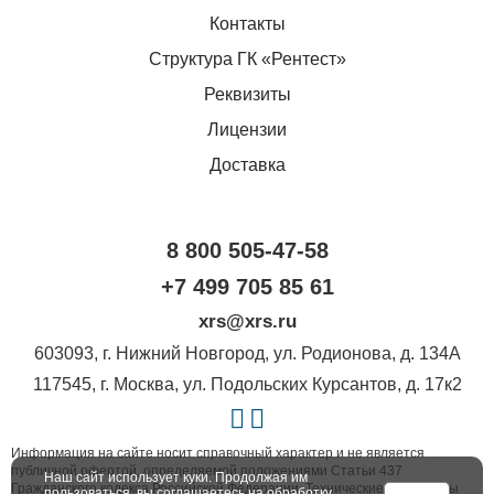
Контакты
Структура ГК «Рентест»
Реквизиты
Лицензии
Доставка
8 800 505-47-58
+7 499 705 85 61
xrs@xrs.ru
603093
, г.
Нижний Новгород
,
ул. Родионова, д. 134А
117545
, г.
Москва
,
ул. Подольских Курсантов, д. 17к2
Информация на сайте носит справочный характер и не является
публичной офертой, определяемой положениями Статьи 437
Наш сайт использует куки. Продолжая им
Гражданского кодекса Российской Федерации. Технические параметры
пользоваться, вы соглашаетесь на обработку