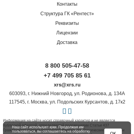
Контакты
Структура ГК «Рентест»
Реквизиты
Лицензии
Доставка
8 800 505-47-58
+7 499 705 85 61
xrs@xrs.ru
603093
, г.
Нижний Новгород
,
ул. Родионова, д. 134А
117545
, г.
Москва
,
ул. Подольских Курсантов, д. 17к2
Информация на сайте носит справочный характер и не является
публичной офертой, определяемой положениями Статьи 437
Наш сайт использует куки. Продолжая им
Гражданского кодекса Российской Федерации. Технические параметры
пользоваться, вы соглашаетесь на обработку
OK