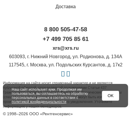
Доставка
8 800 505-47-58
+7 499 705 85 61
xrs@xrs.ru
603093
, г.
Нижний Новгород
,
ул. Родионова, д. 134А
117545
, г.
Москва
,
ул. Подольских Курсантов, д. 17к2
Информация на сайте носит справочный характер и не является
публичной офертой, определяемой положениями Статьи 437
Наш сайт использует куки. Продолжая им
Гражданского кодекса Российской Федерации. Технические параметры
пользоваться, вы соглашаетесь на обработку
OK
(спецификация) и комплект поставки товара могут быть изменены
персональных данных в соответствии с
производителем без предварительного уведомления. Уточняйте
политикой конфиденциальности
информацию у наших менеджеров.
© 1998–2026 ООО «Рентгенсервис»